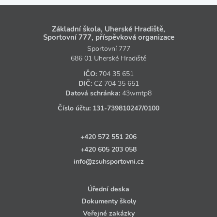
Základní škola, Uherské Hradiště,
Sportovní 777, příspěvková organizace
Sportovní 777
686 01 Uherské Hradiště
IČO:
704 35 651
DIČ:
CZ
704 35 651
Datová schránka:
43wmtp8
Číslo účtu:
131‑739810247
/0100
+420 572 551 206
+420 605 203 058
info@zsuhsportovni.cz
Úřední deska
Dokumenty školy
Veřejné zakázky