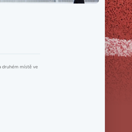
Třída IX. B
Třída IX. C
na druhém místě ve