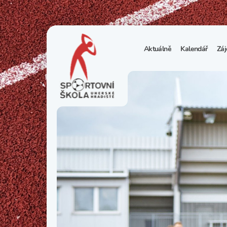
Aktuálně
Kalendář
Záj
1
S
N