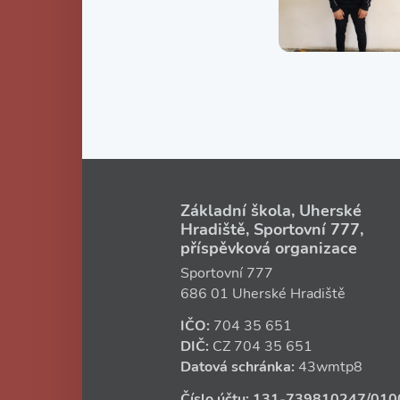
Základní škola, Uherské
Hradiště, Sportovní 777,
příspěvková organizace
Sportovní 777
686 01 Uherské Hradiště
IČO:
704 35 651
DIČ:
CZ
704 35 651
Datová schránka:
43wmtp8
Číslo účtu:
131‑739810247
/010