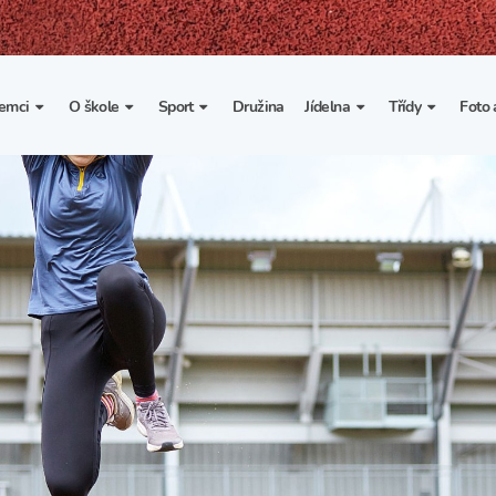
emci
O škole
Sport
Družina
Jídelna
Třídy
Foto 
. třída
Základní informace
Lyžařské kurzy
Základní informace
Třída I. A
Fot
portovní třídy
Organizace školního roku
Rekordy školy v tělesné
Vnitřní řád školní jídelny
Třída II. A
Vi
výchově
esportovní třídy
Výuka a učební plán
Třída III. A
Spolupráce se sportovními
kluby
Zájmové kroužky
Třída IV. A
Školní sportovní klub
Školní poradenské
Třída V. A
pracoviště
Tělesná výchova a sport
Třída VI. A
Školní psycholožka
Třída VII. A
Školská rada
Třída VIII. A