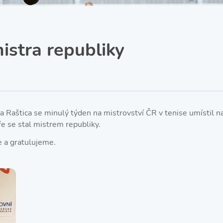
SRPŠ – Spolek rodičů a
přátel školy
Třída IX. A
Historie školy
stra republiky
za Raštica se minulý týden na mistrovství ČR v tenise umístil 
ře se stal mistrem republiky.
 a gratulujeme.