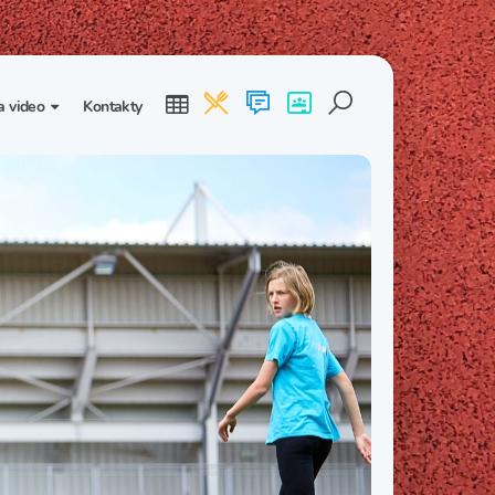
a video
Kontakty
ogalerie
Třída I. B
Třída I. C
dea
Třída II. B
Třída II. C
Třída III. B
Třída III. C
Třída IV. B
Třída IV. C
Třída V. B
Třída V. C
Třída VI. B
Třída VI. C
Třída VII. B
Třída VII. C
Třída VIII. B
Třída VIII. C