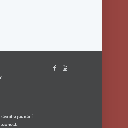
y
rávního jednání
stupnosti