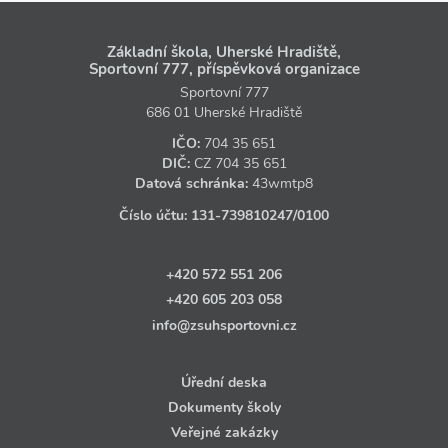
Základní škola, Uherské Hradiště,
Sportovní 777, příspěvková organizace
Sportovní 777
686 01 Uherské Hradiště
IČO:
704 35 651
DIČ:
CZ
704 35 651
Datová schránka:
43wmtp8
Číslo účtu:
131‑739810247
/0100
+420 572 551 206
+420 605 203 058
info@zsuhsportovni.cz
Úřední deska
Dokumenty školy
Veřejné zakázky