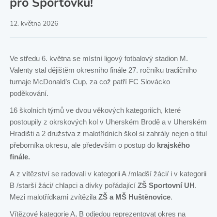
pro Sportovku!
12. května 2026
Ve středu 6. května se místní ligový fotbalový stadion M.
Valenty stal dějištěm okresního finále 27. ročníku tradičního
turnaje McDonald’s Cup, za což patří FC Slovácko
poděkování.
16 školních týmů ve dvou věkových kategoriích, které
postoupily z okrskových kol v Uherském Brodě a v Uherském
Hradišti a 2 družstva z malotřídních škol si zahrály nejen o titul
přeborníka okresu, ale především o postup do
krajského
finále.
A z vítězství se radovali v kategorii A /mladší žáci/ i v kategorii
B /starší žáci/ chlapci a dívky pořádající
ZŠ Sportovní UH
.
Mezi malotřídkami zvítězila
ZŠ a MŠ Huštěnovice
.
Vítězové kategorie A, B odjedou reprezentovat okres na