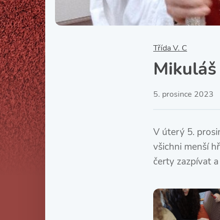
Třída V. C
Mikuláš
5. prosince 2023
V úterý 5. pros
všichni menší h
čerty zazpívat a