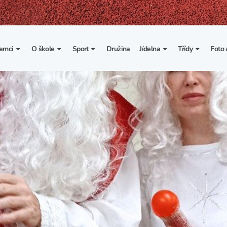
emci
O škole
Sport
Družina
Jídelna
Třídy
Foto 
. třída
Základní informace
Lyžařské kurzy
Základní informace
Třída I. A
Fot
portovní třídy
Organizace školního roku
Rekordy školy v tělesné
Vnitřní řád školní jídelny
Třída II. A
Vi
výchově
esportovní třídy
Výuka a učební plán
Třída III. A
Spolupráce se sportovními
kluby
Zájmové kroužky
Třída IV. A
Školní sportovní klub
Školní poradenské
Třída V. A
pracoviště
Tělesná výchova a sport
Třída VI. A
Školní psycholožka
Třída VII. A
Školská rada
Třída VIII. A