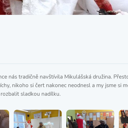
SRPŠ – Spolek rodičů a
přátel školy
Třída IX. A
Historie školy
ince nás tradičně navštívila Mikulášská družina. Pře
říchy, nikoho si čert nakonec neodnesl a my jsme si m
 rozbalit sladkou nadílku.