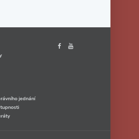
y
rávního jednání
stupnosti
eráty