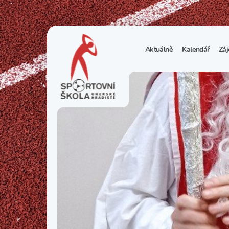
Aktuálně
Kalendář
Záj
1
S
N