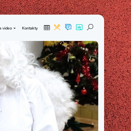
a video
Kontakty
ogalerie
Třída I. B
Třída I. C
dea
Třída II. B
Třída II. C
Třída III. B
Třída III. C
Třída IV. B
Třída IV. C
Třída V. B
Třída V. C
Třída VI. B
Třída VI. C
Třída VII. B
Třída VII. C
Třída VIII. B
Třída VIII. C