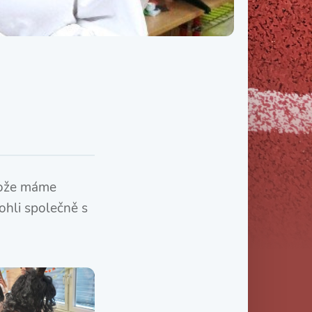
Třída IX. B
Třída IX. C
stože máme
ohli společně s