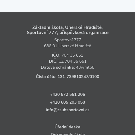
Základní škola, Uherské Hradiště,
Sportovní 777, příspěvková organizace
Sportovní 777
686 01 Uherské Hradiště
IČO:
704 35 651
DIČ:
CZ
704 35 651
Datová schránka:
43wmtp8
Číslo účtu:
131‑739810247
/0100
+420 572 551 206
+420 605 203 058
info@zsuhsportovni.cz
Úřední deska
Dokumenty školy