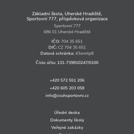
Základní škola, Uherské Hradiště,
Sportovní 777, příspěvková organizace
Sportovní 777
686 01 Uherské Hradiště
IČO:
704 35 651
DIČ:
CZ
704 35 651
Datová schránka:
43wmtp8
Číslo účtu:
131‑739810247
/0100
+420 572 551 206
+420 605 203 058
info@zsuhsportovni.cz
Úřední deska
Dokumenty školy
Veřejné zakázky