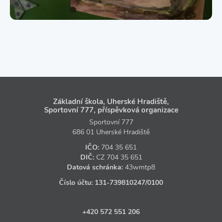
Základní škola, Uherské Hradiště,
Sportovní 777, příspěvková organizace
Sportovní 777
686 01 Uherské Hradiště
IČO:
704 35 651
DIČ:
CZ
704 35 651
Datová schránka:
43wmtp8
Číslo účtu:
131‑739810247
/0100
+420 572 551 206