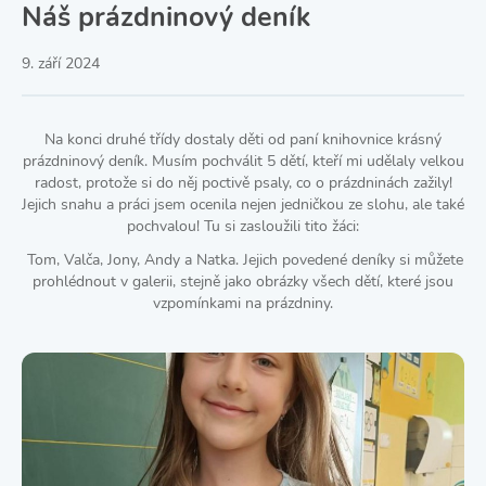
Náš prázdninový deník
9. září 2024
Na konci druhé třídy dostaly děti od paní knihovnice krásný
prázdninový deník. Musím pochválit 5 dětí, kteří mi udělaly velkou
radost, protože si do něj poctivě psaly, co o prázdninách zažily!
Jejich snahu a práci jsem ocenila nejen jedničkou ze slohu, ale také
pochvalou! Tu si zasloužili tito žáci:
Tom, Valča, Jony, Andy a Natka. Jejich povedené deníky si můžete
prohlédnout v galerii, stejně jako obrázky všech dětí, které jsou
vzpomínkami na prázdniny.