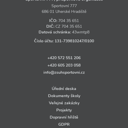
Sportovní 777
686 01 Uherské Hradiště
IČO:
704 35 651
DIČ:
CZ
704 35 651
Datová schránka:
43wmtp8
Číslo účtu:
131‑739810247
/0100
+420 572 551 206
+420 605 203 058
info@zsuhsportovni.cz
Úřední deska
Dokumenty školy
Veřejné zakázky
Projekty
Dopravní hřiště
GDPR