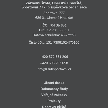
Základní škola, Uherské Hradiště,
Sportovní 777, příspěvková organizace
Sportovní 777
686 01 Uherské Hradiště
IČO:
704 35 651
DIČ:
CZ
704 35 651
Datová schránka:
43wmtp8
Číslo účtu:
131‑739810247
/0100
+420 572 551 206
+420 605 203 058
info@zsuhsportovni.cz
Úřední deska
Dokumenty školy
Veřejné zakázky
Projekty
Dopravní hřiště