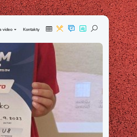
a video
Kontakty
ogalerie
Třída I. B
Třída I. C
dea
Třída II. B
Třída II. C
Třída III. B
Třída III. C
Třída IV. B
Třída IV. C
Třída V. B
Třída V. C
Třída VI. B
Třída VI. C
Třída VII. B
Třída VII. C
Třída VIII. B
Třída VIII. C