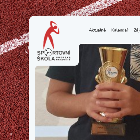
Aktuálně
Kalendář
Záj
1
S
N