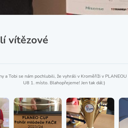
SRPŠ – Spolek rodičů a
přátel školy
Třída IX. A
Historie školy
í vítězové
ony a Tobi se nám pochlubili, že vyhráli v Kroměříži v PLANEOU
U8 1. místo. Blahopřejeme! Jen tak dál:)