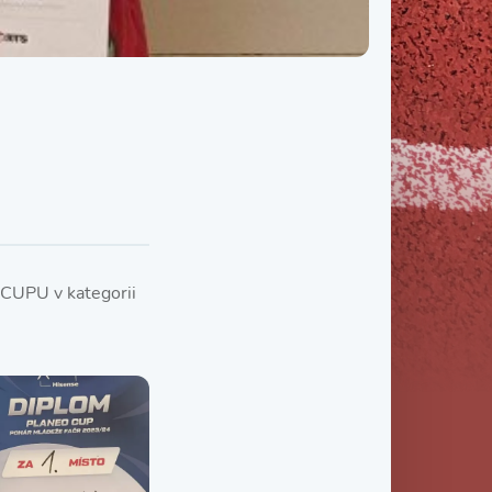
Třída IX. B
Třída IX. C
 CUPU v kategorii