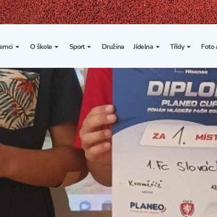
emci
O škole
Sport
Družina
Jídelna
Třídy
Foto 
. třída
Základní informace
Lyžařské kurzy
Základní informace
Třída I. A
Fot
portovní třídy
Organizace školního roku
Rekordy školy v tělesné
Vnitřní řád školní jídelny
Třída II. A
Vi
výchově
esportovní třídy
Výuka a učební plán
Třída III. A
Spolupráce se sportovními
kluby
Zájmové kroužky
Třída IV. A
Školní sportovní klub
Školní poradenské
Třída V. A
pracoviště
Tělesná výchova a sport
Třída VI. A
Školní psycholožka
Třída VII. A
Školská rada
Třída VIII. A