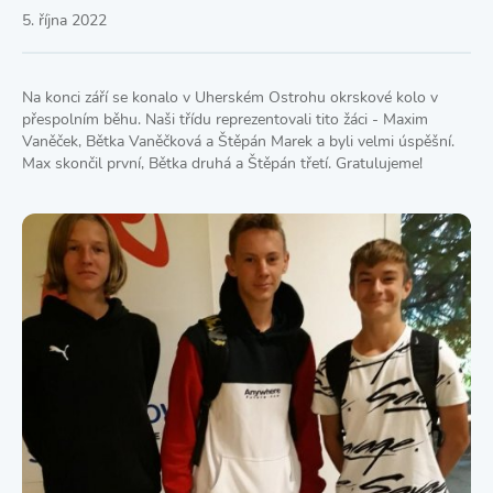
5. října 2022
Na konci září se konalo v Uherském Ostrohu okrskové kolo v
přespolním běhu. Naši třídu reprezentovali tito žáci - Maxim
Vaněček, Bětka Vaněčková a Štěpán Marek a byli velmi úspěšní.
Max skončil první, Bětka druhá a Štěpán třetí. Gratulujeme!