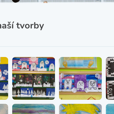
SRPŠ – Spolek rodičů a
přátel školy
Třída IX. A
Historie školy
naší tvorby