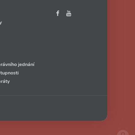
y
rávního jednání
stupnosti
eráty