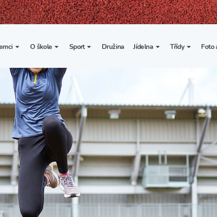
emci
O škole
Sport
Družina
Jídelna
Třídy
Foto 
. třída
Základní informace
Lyžařské kurzy
Základní informace
Třída I. A
Fot
portovní třídy
Organizace školního roku
Rekordy školy v tělesné
Vnitřní řád školní jídelny
Třída II. A
Vi
výchově
esportovní třídy
Výuka a učební plán
Třída III. A
Spolupráce se sportovními
kluby
Zájmové kroužky
Třída IV. A
Školní sportovní klub
Školní poradenské
Třída V. A
pracoviště
Tělesná výchova a sport
Třída VI. A
Školní psycholožka
Třída VII. A
Školská rada
Třída VIII. A