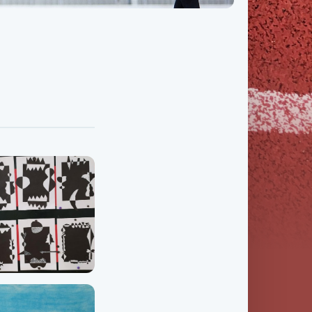
Třída IX. B
Třída IX. C