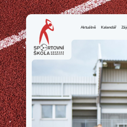
Aktuálně
Kalendář
Záj
1
S
N