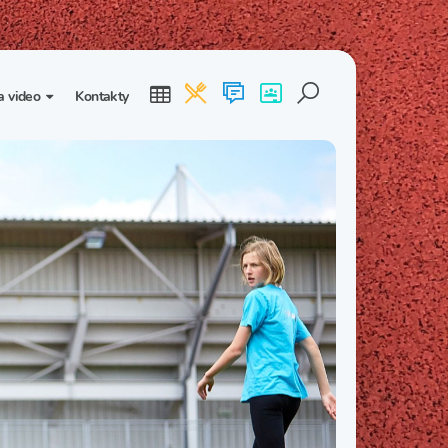
a video
Kontakty
ogalerie
Třída I. B
Třída I. C
dea
Třída II. B
Třída II. C
Třída III. B
Třída III. C
Třída IV. B
Třída IV. C
Třída V. B
Třída V. C
Třída VI. B
Třída VI. C
Třída VII. B
Třída VII. C
Třída VIII. B
Třída VIII. C