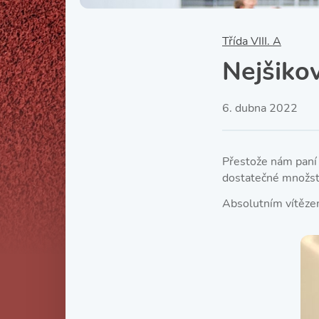
Třída VIII. A
Nejšikov
6. dubna 2022
Přestože nám paní 
dostatečné množstv
Absolutním vítězem