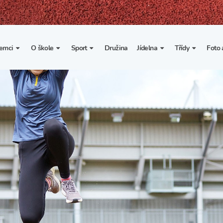
emci
O škole
Sport
Družina
Jídelna
Třídy
Foto 
. třída
Základní informace
Lyžařské kurzy
Základní informace
Třída I. A
Fot
portovní třídy
Organizace školního roku
Rekordy školy v tělesné
Vnitřní řád školní jídelny
Třída II. A
Vi
výchově
esportovní třídy
Výuka a učební plán
Třída III. A
Spolupráce se sportovními
kluby
Zájmové kroužky
Třída IV. A
Školní sportovní klub
Školní poradenské
Třída V. A
pracoviště
Tělesná výchova a sport
Třída VI. A
Školní psycholožka
Třída VII. A
Školská rada
Třída VIII. A