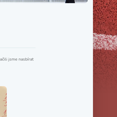
Třída IX. B
Třída IX. C
čili jsme nasbírat