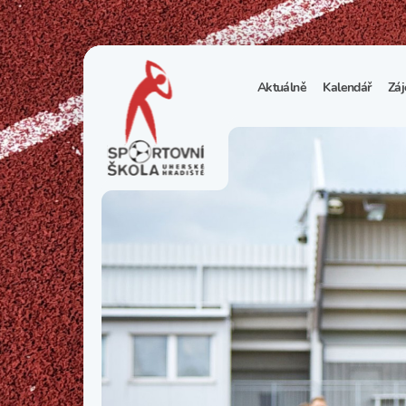
Aktuálně
Kalendář
Záj
1
S
N