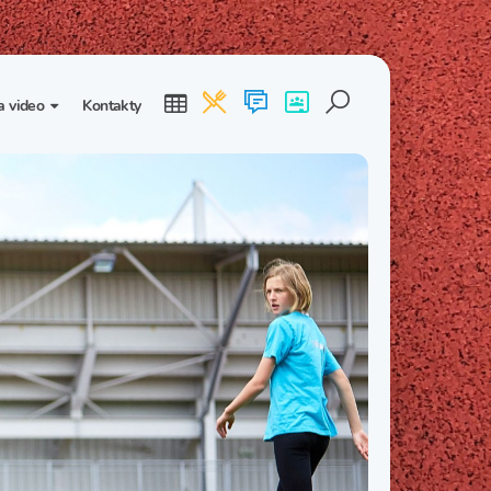
a video
Kontakty
ogalerie
Třída I. B
Třída I. C
dea
Třída II. B
Třída II. C
Třída III. B
Třída III. C
Třída IV. B
Třída IV. C
Třída V. B
Třída V. C
Třída VI. B
Třída VI. C
Třída VII. B
Třída VII. C
Třída VIII. B
Třída VIII. C