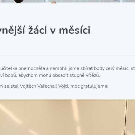
SRPŠ – Spolek rodičů a
přátel školy
Třída IX. A
Historie školy
nější žáci v měsíci
učitelka onemocněla a nemohli jsme sbírat body celý měsíc, sta
í bodů, abychom mohli obsadit stupně vítězů.
 se stal Vojtěch Vařecha!! Vojti, moc gratulujeme!