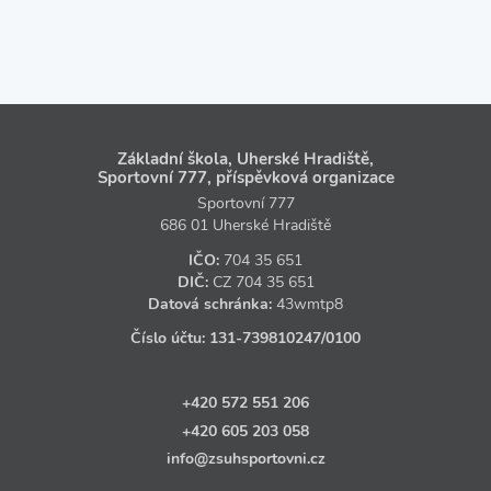
Základní škola, Uherské Hradiště,
Sportovní 777, příspěvková organizace
Sportovní 777
686 01 Uherské Hradiště
IČO:
704 35 651
DIČ:
CZ
704 35 651
Datová schránka:
43wmtp8
Číslo účtu:
131‑739810247
/0100
+420 572 551 206
+420 605 203 058
info@zsuhsportovni.cz