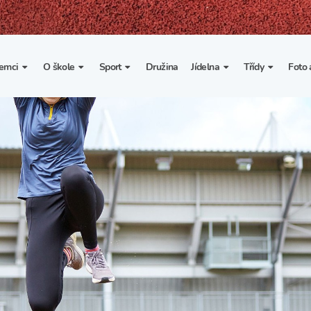
emci
O škole
Sport
Družina
Jídelna
Třídy
Foto 
. třída
Základní informace
Lyžařské kurzy
Základní informace
Třída I. A
Fot
portovní třídy
Organizace školního roku
Rekordy školy v tělesné
Vnitřní řád školní jídelny
Třída II. A
Vi
výchově
esportovní třídy
Výuka a učební plán
Třída III. A
Spolupráce se sportovními
kluby
Zájmové kroužky
Třída IV. A
Školní sportovní klub
Školní poradenské
Třída V. A
pracoviště
Tělesná výchova a sport
Třída VI. A
Školní psycholožka
Třída VII. A
Školská rada
Třída VIII. A