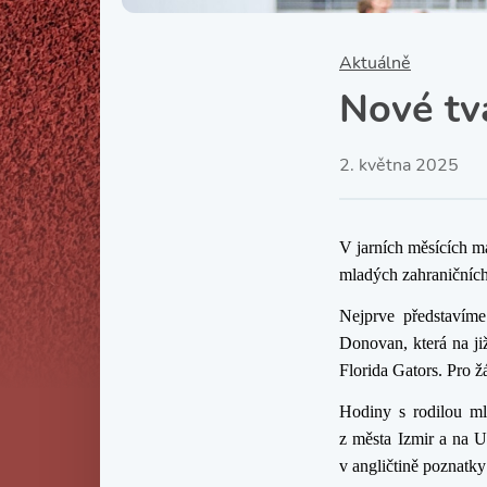
Aktuálně
Nové tv
2. května 2025
V jarních měsících ma
mladých zahraničních
Nejprve představím
Donovan, která na ji
Florida Gators. Pro žá
Hodiny s rodilou ml
z města Izmir a na U
v angličtině poznatky