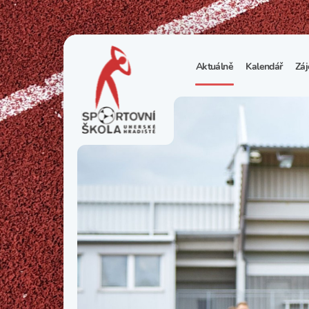
Aktuálně
Kalendář
Záj
1
S
N