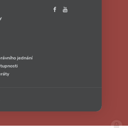
y
rávního jednání
stupnosti
eráty