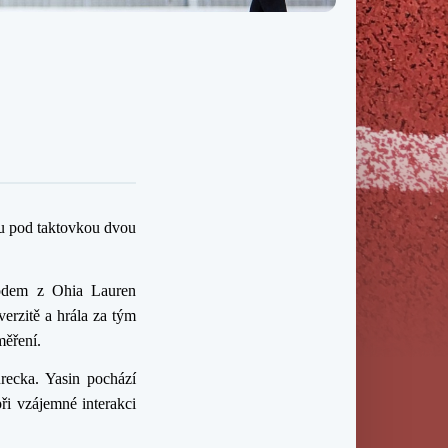
Třída IX. B
Třída IX. C
kou pod taktovkou dvou
vodem z Ohia Lauren
erzitě a hrála za tým
měření.
recka. Yasin pochází
ři vzájemné interakci