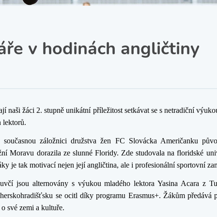
SRPŠ – Spolek rodičů a
přátel školy
Třída IX. A
Historie školy
áře v hodinách angličtiny
jí naši žáci 2. stupně unikátní příležitost setkávat se s netradiční výu
 lektorů.
e současnou záložnici družstva žen FC Slovácka Američanku pů
žní Moravu dorazila ze slunné Floridy. Zde studovala na floridské univ
ky je tak motivací nejen její angličtina, ale i profesionální sportovní za
uvčí jsou alternovány s výukou mladého lektora Yasina Acara z Tu
herskohradišťsku se ocitl díky programu Erasmus+. Žákům předává p
 o své zemi a kultuře.