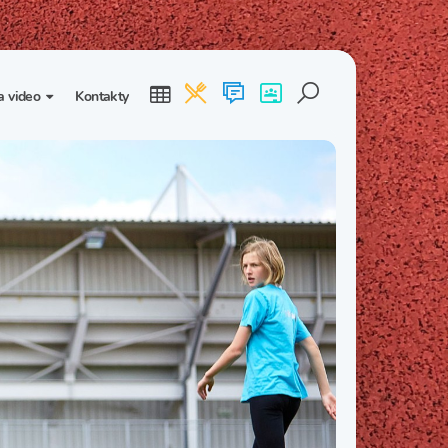
a video
Kontakty
ogalerie
Třída I. B
Třída I. C
dea
Třída II. B
Třída II. C
Třída III. B
Třída III. C
Třída IV. B
Třída IV. C
Třída V. B
Třída V. C
Třída VI. B
Třída VI. C
Třída VII. B
Třída VII. C
Třída VIII. B
Třída VIII. C