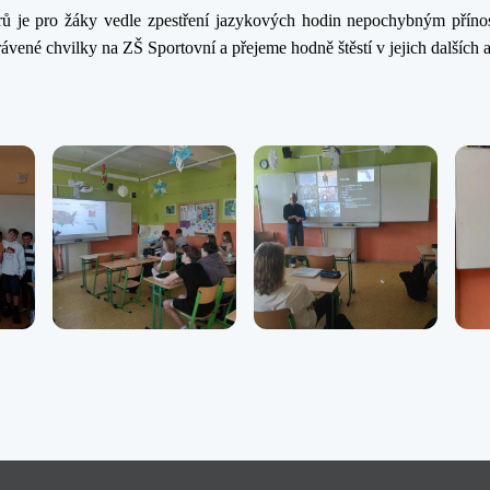
rů je pro žáky vedle zpestření jazykových hodin nepochybným přín
ávené chvilky na ZŠ Sportovní a přejeme hodně štěstí v jejich dalších a