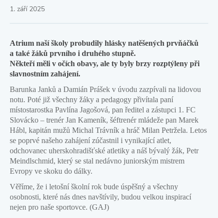
1. září 2025
Atrium naší školy probudily hlásky natěšených prvňáčků
a také žáků prvního i druhého stupně.
Někteří měli v očích obavy, ale ty byly brzy rozptýleny při
slavnostním zahájení.
Barunka Janků a Damián Prášek v úvodu zazpívali na lidovou
notu. Poté již všechny žáky a pedagogy přivítala paní
místostarostka Pavlína Jagošová, pan ředitel a zástupci 1. FC
Slovácko – trenér Jan Kameník, šéftrenér mládeže pan Marek
Hábl, kapitán mužů Michal Trávník a hráč Milan Petržela. Letos
se poprvé našeho zahájení zúčastnil i vynikající atlet,
odchovanec uherskohradišťské atletiky a náš bývalý žák, Petr
Meindlschmid, který se stal nedávno juniorským mistrem
Evropy ve skoku do dálky.
Věříme, že i letošní školní rok bude úspěšný a všechny
osobnosti, které nás dnes navštívily, budou velkou inspirací
nejen pro naše sportovce.
(GAJ)