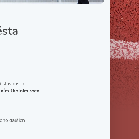
Třída IX. B
Třída IX. C
ěsta
í slavnostní
lním školním roce
.
ho dalších