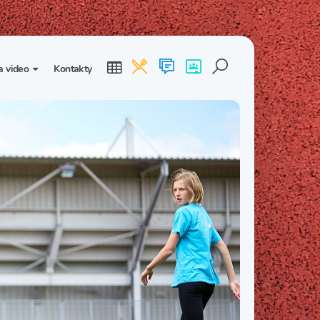
a video
Kontakty
ogalerie
Třída I. B
Třída I. C
dea
Třída II. B
Třída II. C
Třída III. B
Třída III. C
Třída IV. B
Třída IV. C
Třída V. B
Třída V. C
Třída VI. B
Třída VI. C
Třída VII. B
Třída VII. C
Třída VIII. B
Třída VIII. C