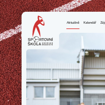
Aktuálně
Kalendář
Záj
1
S
N