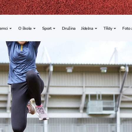
emci
O škole
Sport
Družina
Jídelna
Třídy
Foto 
. třída
Základní informace
Lyžařské kurzy
Základní informace
Třída I. A
Fot
portovní třídy
Organizace školního roku
Rekordy školy v tělesné
Vnitřní řád školní jídelny
Třída II. A
Vi
výchově
esportovní třídy
Výuka a učební plán
Třída III. A
Spolupráce se sportovními
kluby
Zájmové kroužky
Třída IV. A
Školní sportovní klub
Školní poradenské
Třída V. A
pracoviště
Tělesná výchova a sport
Třída VI. A
Školní psycholožka
Třída VII. A
Školská rada
Třída VIII. A