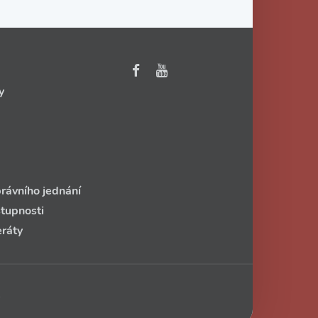
y
rávního jednání
stupnosti
eráty