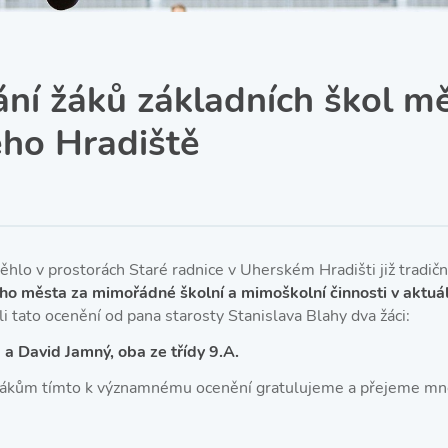
SRPŠ – Spolek rodičů a
přátel školy
Třída IX. A
Historie školy
ní žáků základních škol m
ho Hradiště
ěhlo v prostorách Staré radnice v Uherském Hradišti již tradičn
ho města za mimořádné školní a mimoškolní činnosti v aktuá
li tato ocenění od pana starosty Stanislava Blahy dva žáci:
 a David Jamný, oba ze třídy 9.A.
kům tímto k významnému ocenění gratulujeme a přejeme mno