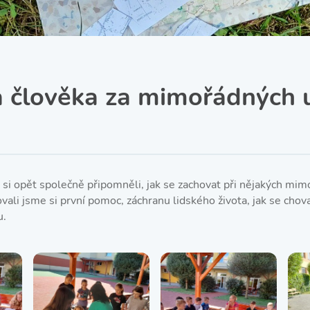
SRPŠ – Spolek rodičů a
přátel školy
Třída IX. A
Historie školy
 člověka za mimořádných u
 si opět společně připomněli, jak se zachovat při nějakých mi
vali jsme si první pomoc, záchranu lidského života, jak se cho
u.