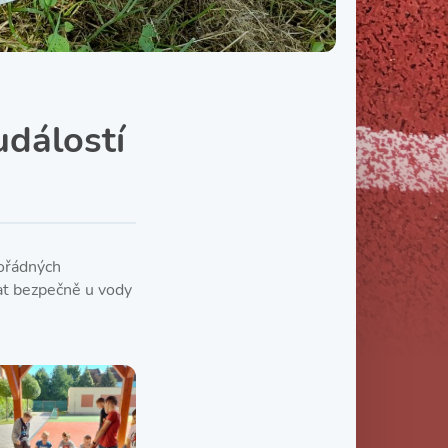
Třída IX. B
Třída IX. C
dálostí
mořádných
vat bezpečně u vody