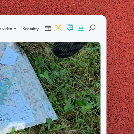
a video
Kontakty
ogalerie
Třída I. B
Třída I. C
dea
Třída II. B
Třída II. C
Třída III. B
Třída III. C
Třída IV. B
Třída IV. C
Třída V. B
Třída V. C
Třída VI. B
Třída VI. C
Třída VII. B
Třída VII. C
Třída VIII. B
Třída VIII. C