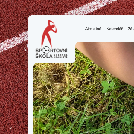
Aktuálně
Kalendář
Záj
1
S
N