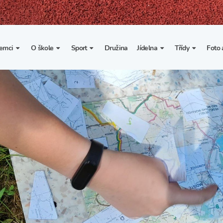
emci
O škole
Sport
Družina
Jídelna
Třídy
Foto 
. třída
Základní informace
Lyžařské kurzy
Základní informace
Třída I. A
Fot
portovní třídy
Organizace školního roku
Rekordy školy v tělesné
Vnitřní řád školní jídelny
Třída II. A
Vi
výchově
esportovní třídy
Výuka a učební plán
Třída III. A
Spolupráce se sportovními
kluby
Zájmové kroužky
Třída IV. A
Školní sportovní klub
Školní poradenské
Třída V. A
pracoviště
Tělesná výchova a sport
Třída VI. A
Školní psycholožka
Třída VII. A
Školská rada
Třída VIII. A