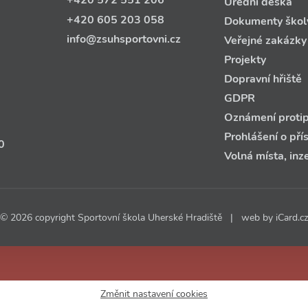
+420 572 551 206
Úřední deska
+420 605 203 058
Dokumenty škol
info@zsuhsportovni.cz
Veřejné zakázky
Projekty
Dopravní hřiště
GDPR
Oznámení protip
Prohlášení o pří
0
Volná místa, inz
© 2026 copyright Sportovní škola Uherské Hradiště | web by
iCard.cz
Změnit nastavení cookies