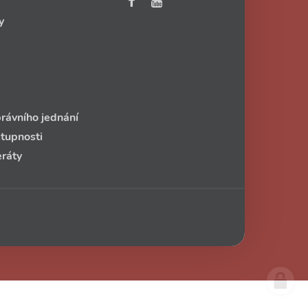
y
rávního jednání
stupnosti
eráty