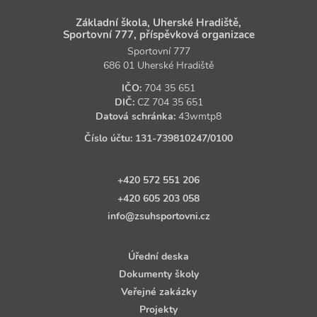
Základní škola, Uherské Hradiště,
Sportovní 777, příspěvková organizace
Sportovní 777
686 01 Uherské Hradiště
IČO:
704 35 651
DIČ:
CZ
704 35 651
Datová schránka:
43wmtp8
Číslo účtu:
131‑739810247
/0100
+420 572 551 206
+420 605 203 058
info@zsuhsportovni.cz
Úřední deska
Dokumenty školy
Veřejné zakázky
Projekty