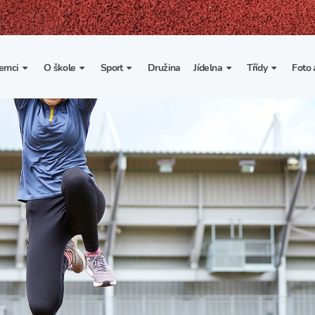
emci
O škole
Sport
Družina
Jídelna
Třídy
Foto 
. třída
Základní informace
Lyžařské kurzy
Základní informace
Třída I. A
Fot
portovní třídy
Organizace školního roku
Rekordy školy v tělesné
Vnitřní řád školní jídelny
Třída II. A
Vi
výchově
esportovní třídy
Výuka a učební plán
Třída III. A
Spolupráce se sportovními
kluby
Zájmové kroužky
Třída IV. A
Školní sportovní klub
Školní poradenské
Třída V. A
pracoviště
Tělesná výchova a sport
Třída VI. A
Školní psycholožka
Třída VII. A
Školská rada
Třída VIII. A