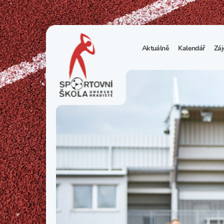
Aktuálně
Kalendář
Záj
1
S
N