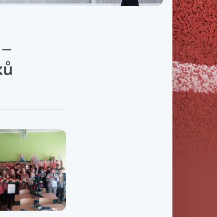
Třída IX. B
Třída IX. C
 –
ků