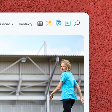
a video
Kontakty
ogalerie
Třída I. B
Třída I. C
dea
Třída II. B
Třída II. C
Třída III. B
Třída III. C
Třída IV. B
Třída IV. C
Třída V. B
Třída V. C
Třída VI. B
Třída VI. C
Třída VII. B
Třída VII. C
Třída VIII. B
Třída VIII. C