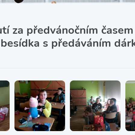
SRPŠ – Spolek rodičů a
přátel školy
Třída IX. A
Historie školy
tí za předvánočním časem
 besídka s předáváním dár