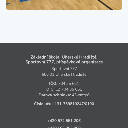
Základní škola, Uherské Hradiště,
Sportovní 777, příspěvková organizace
Sportovní 777
686 01 Uherské Hradiště
IČO:
704 35 651
DIČ:
CZ
704 35 651
Datová schránka:
43wmtp8
Číslo účtu:
131‑739810247
/0100
+420 572 551 206