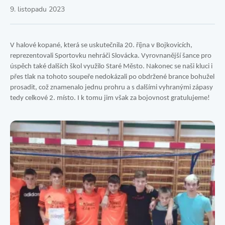
9. listopadu 2023
V halové kopané, která se uskutečnila 20. října v Bojkovicích,
reprezentovali Sportovku nehráči Slovácka. Vyrovnanější šance pro
úspěch také dalších škol využilo Staré Město. Nakonec se naši kluci i
přes tlak na tohoto soupeře nedokázali po obdržené brance bohužel
prosadit, což znamenalo jednu prohru a s dalšími vyhranými zápasy
tedy celkové 2. místo. I k tomu jim však za bojovnost gratulujeme!