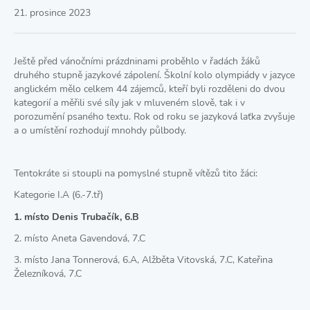
21. prosince 2023
Ještě před vánočními prázdninami proběhlo v řadách žáků
druhého stupně jazykové zápolení. Školní kolo olympiády v jazyce
anglickém mělo celkem 44 zájemců, kteří byli rozděleni do dvou
kategorií a měřili své síly jak v mluveném slově, tak i v
porozumění psaného textu. Rok od roku se jazyková laťka zvyšuje
a o umístění rozhodují mnohdy půlbody.
Tentokráte si stoupli na pomyslné stupně vítězů tito žáci:
Kategorie I.A (6.-7.tř)
1. místo Denis Trubačík, 6.B
2. místo Aneta Gavendová, 7.C
3. místo Jana Tonnerová, 6.A, Alžběta Vitovská, 7.C, Kateřina
Železníková, 7.C