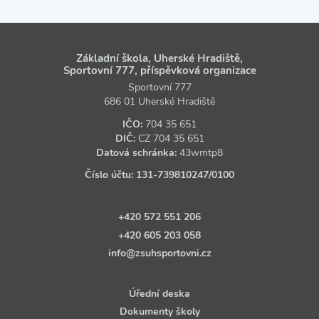
Základní škola, Uherské Hradiště,
Sportovní 777, příspěvková organizace
Sportovní 777
686 01 Uherské Hradiště
IČO:
704 35 651
DIČ:
CZ
704 35 651
Datová schránka:
43wmtp8
Číslo účtu:
131‑739810247
/0100
+420 572 551 206
+420 605 203 058
info@zsuhsportovni.cz
Úřední deska
Dokumenty školy