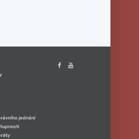
y
rávního jednání
stupnosti
eráty