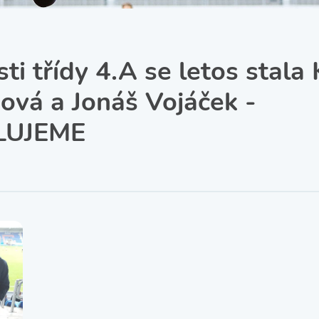
SRPŠ – Spolek rodičů a
přátel školy
Třída IX. A
Historie školy
i třídy 4.A se letos stala 
ová a Jonáš Vojáček -
LUJEME