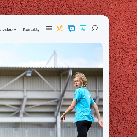
a video
Kontakty
ogalerie
Třída I. B
Třída I. C
dea
Třída II. B
Třída II. C
Třída III. B
Třída III. C
Třída IV. B
Třída IV. C
Třída V. B
Třída V. C
Třída VI. B
Třída VI. C
Třída VII. B
Třída VII. C
Třída VIII. B
Třída VIII. C