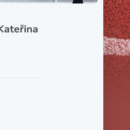
Třída IX. B
Třída IX. C
Kateřina