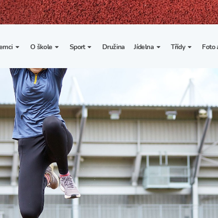
emci
O škole
Sport
Družina
Jídelna
Třídy
Foto 
. třída
Základní informace
Lyžařské kurzy
Základní informace
Třída I. A
Fot
portovní třídy
Organizace školního roku
Rekordy školy v tělesné
Vnitřní řád školní jídelny
Třída II. A
Vi
výchově
esportovní třídy
Výuka a učební plán
Třída III. A
Spolupráce se sportovními
kluby
Zájmové kroužky
Třída IV. A
Školní sportovní klub
Školní poradenské
Třída V. A
pracoviště
Tělesná výchova a sport
Třída VI. A
Školní psycholožka
Třída VII. A
Školská rada
Třída VIII. A