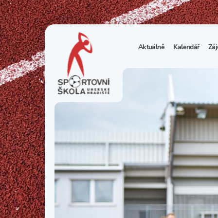
Aktuálně
Kalendář
Záj
1
S
N