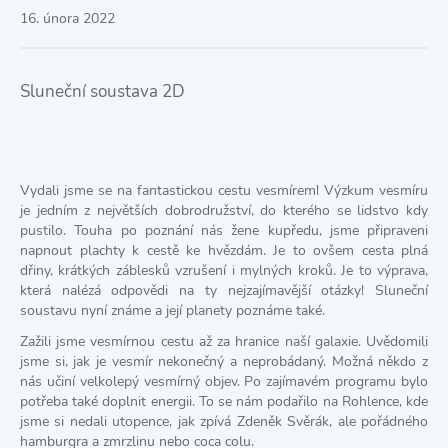
16. února 2022
Sluneční soustava 2D
Vydali jsme se na fantastickou cestu vesmírem! Výzkum vesmíru
je jedním z největších dobrodružství, do kterého se lidstvo kdy
pustilo. Touha po poznání nás žene kupředu, jsme připraveni
napnout plachty k cestě ke hvězdám. Je to ovšem cesta plná
dřiny, krátkých záblesků vzrušení i mylných kroků. Je to výprava,
která nalézá odpovědi na ty nejzajímavější otázky! Sluneční
soustavu nyní známe a její planety poznáme také.
Zažili jsme vesmírnou cestu až za hranice naší galaxie. Uvědomili
jsme si, jak je vesmír nekonečný a neprobádaný. Možná někdo z
nás učiní velkolepý vesmírný objev. Po zajímavém programu bylo
potřeba také doplnit energii. To se nám podařilo na Rohlence, kde
jsme si nedali utopence, jak zpívá Zdeněk Svěrák, ale pořádného
hamburgra a zmrzlinu nebo coca colu.