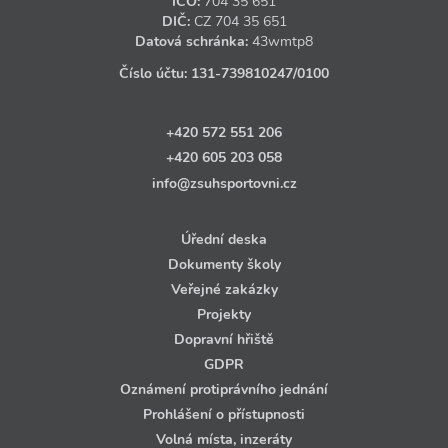
IČO:
704 35 651
DIČ:
CZ
704 35 651
Datová schránka:
43wmtp8
Číslo účtu:
131‑739810247
/0100
+420 572 551 206
+420 605 203 058
info@zsuhsportovni.cz
Úřední deska
Dokumenty školy
Veřejné zakázky
Projekty
Dopravní hřiště
GDPR
Oznámení protiprávního jednání
Prohlášení o přístupnosti
Volná místa, inzeráty