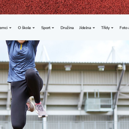
emci
O škole
Sport
Družina
Jídelna
Třídy
Foto 
. třída
Základní informace
Lyžařské kurzy
Základní informace
Třída I. A
Fot
portovní třídy
Organizace školního roku
Rekordy školy v tělesné
Vnitřní řád školní jídelny
Třída II. A
Vi
výchově
esportovní třídy
Výuka a učební plán
Třída III. A
Spolupráce se sportovními
kluby
Zájmové kroužky
Třída IV. A
Školní sportovní klub
Školní poradenské
Třída V. A
pracoviště
Tělesná výchova a sport
Třída VI. A
Školní psycholožka
Třída VII. A
Školská rada
Třída VIII. A