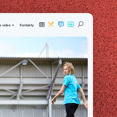
a video
Kontakty
ogalerie
Třída I. B
Třída I. C
dea
Třída II. B
Třída II. C
Třída III. B
Třída III. C
Třída IV. B
Třída IV. C
Třída V. B
Třída V. C
Třída VI. B
Třída VI. C
Třída VII. B
Třída VII. C
Třída VIII. B
Třída VIII. C