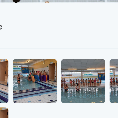
SRPŠ – Spolek rodičů a
přátel školy
Třída IX. A
Historie školy
e