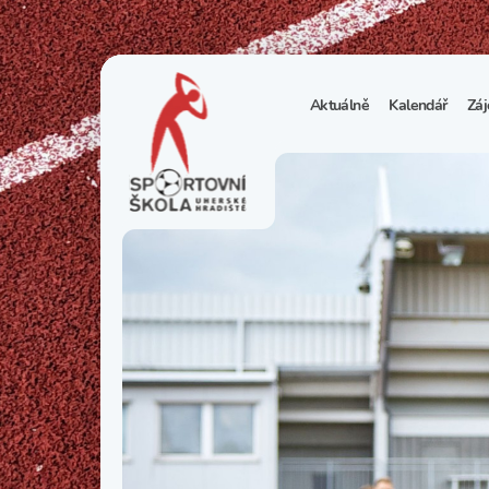
Aktuálně
Kalendář
Záj
1
S
N