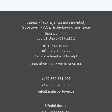
Základní škola, Uherské Hradiště,
Sportovní 777, příspěvková organizace
Sportovní 777
686 01 Uherské Hradiště
IČO:
704 35 651
DIČ:
CZ
704 35 651
Datová schránka:
43wmtp8
Číslo účtu:
131‑739810247
/0100
+420 572 551 206
+420 605 203 058
info@zsuhsportovni.cz
Úřední deska