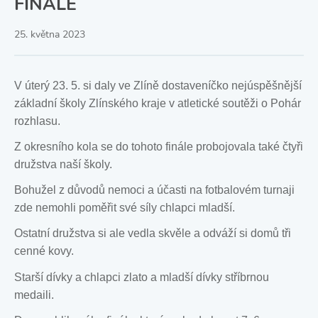
FINÁLE
25. května 2023
V úterý 23. 5. si daly ve Zlíně dostaveníčko nejúspěšnější
základní školy Zlínského kraje v atletické soutěži o Pohár
rozhlasu.
Z okresního kola se do tohoto finále probojovala také čtyři
družstva naší školy.
Bohužel z důvodů nemoci a účasti na fotbalovém turnaji
zde nemohli poměřit své síly chlapci mladší.
Ostatní družstva si ale vedla skvěle a odváží si domů tři
cenné kovy.
Starší dívky a chlapci zlato a mladší dívky stříbrnou
medaili.