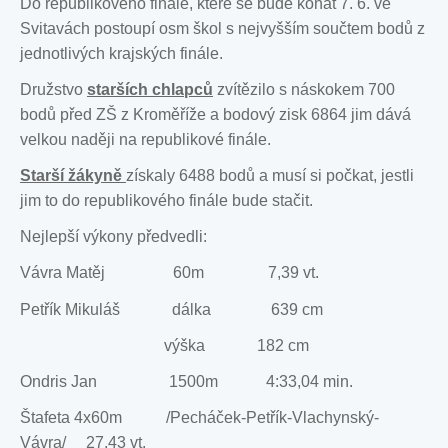
Do republikového finále, které se bude konat 7. 6. ve
Svitavách postoupí osm škol s nejvyšším součtem bodů z
jednotlivých krajských finále.
Družstvo
starších chlapců
zvítězilo s náskokem 700
bodů před ZŠ z Kroměříže a bodový zisk 6864 jim dává
velkou naději na republikové finále.
Starší žákyně
získaly 6488 bodů a musí si počkat, jestli
jim to do republikového finále bude stačit.
Nejlepší výkony předvedli:
Vávra Matěj 60m 7,39 vt.
Petřík Mikuláš dálka 639 cm
výška 182 cm
Ondris Jan 1500m 4:33,04 min.
Štafeta 4x60m /Pecháček-Petřík-Vlachynský-
Vávra/ 27,43 vt.