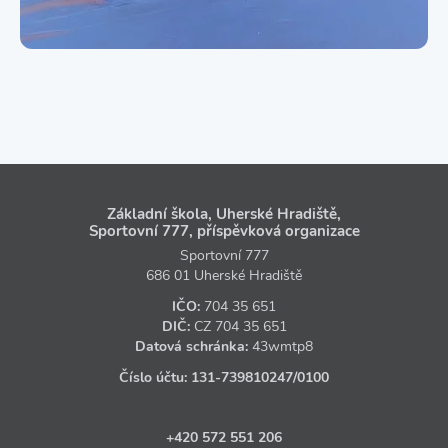
Základní škola, Uherské Hradiště,
Sportovní 777, příspěvková organizace
Sportovní 777
686 01 Uherské Hradiště
IČO:
704 35 651
DIČ:
CZ
704 35 651
Datová schránka:
43wmtp8
Číslo účtu:
131‑739810247
/0100
+420 572 551 206