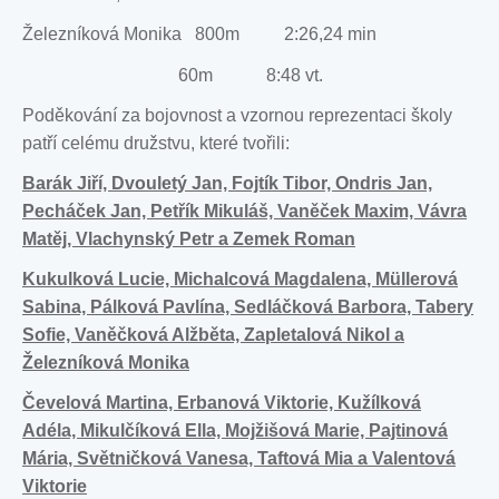
Železníková Monika 800m 2:26,24 min
60m 8:48 vt.
Poděkování za bojovnost a vzornou reprezentaci školy
patří celému družstvu, které tvořili:
Barák Jiří, Dvouletý Jan, Fojtík Tibor, Ondris Jan,
Pecháček Jan, Petřík Mikuláš, Vaněček Maxim, Vávra
Matěj, Vlachynský Petr a Zemek Roman
Kukulková Lucie, Michalcová Magdalena, Müllerová
Sabina, Pálková Pavlína, Sedláčková Barbora, Tabery
Sofie, Vaněčková Alžběta, Zapletalová Nikol a
Železníková Monika
Čevelová Martina, Erbanová Viktorie, Kužílková
Adéla, Mikulčíková Ella, Mojžišová Marie, Pajtinová
Mária, Světničková Vanesa, Taftová Mia a Valentová
Viktorie