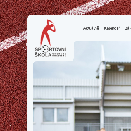
Aktuálně
Kalendář
Záj
1
S
N