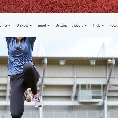
emci
O škole
Sport
Družina
Jídelna
Třídy
Foto 
. třída
Základní informace
Lyžařské kurzy
Základní informace
Třída I. A
Fot
portovní třídy
Organizace školního roku
Rekordy školy v tělesné
Vnitřní řád školní jídelny
Třída II. A
Vi
výchově
esportovní třídy
Výuka a učební plán
Třída III. A
Spolupráce se sportovními
kluby
Zájmové kroužky
Třída IV. A
Školní sportovní klub
Školní poradenské
Třída V. A
pracoviště
Tělesná výchova a sport
Třída VI. A
Školní psycholožka
Třída VII. A
Školská rada
Třída VIII. A