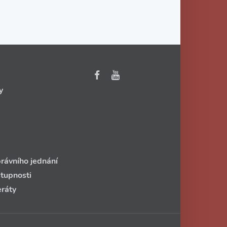
y
rávního jednání
stupnosti
eráty