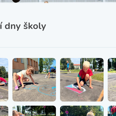
SRPŠ – Spolek rodičů a
přátel školy
Třída IX. A
Historie školy
í dny školy