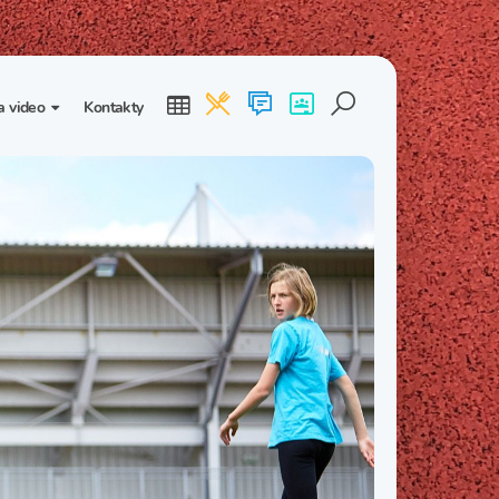
a video
Kontakty
ogalerie
Třída I. B
Třída I. C
dea
Třída II. B
Třída II. C
Třída III. B
Třída III. C
Třída IV. B
Třída IV. C
Třída V. B
Třída V. C
Třída VI. B
Třída VI. C
Třída VII. B
Třída VII. C
Třída VIII. B
Třída VIII. C