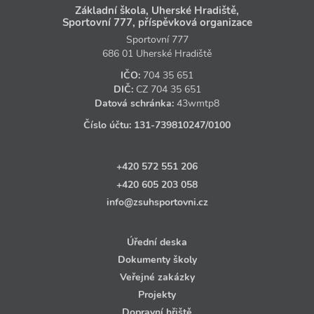
Základní škola, Uherské Hradiště,
Sportovní 777, příspěvková organizace
Sportovní 777
686 01 Uherské Hradiště
IČO:
704 35 651
DIČ:
CZ
704 35 651
Datová schránka:
43wmtp8
Číslo účtu:
131‑739810247
/0100
+420 572 551 206
+420 605 203 058
info@zsuhsportovni.cz
Úřední deska
Dokumenty školy
Veřejné zakázky
Projekty
Dopravní hřiště