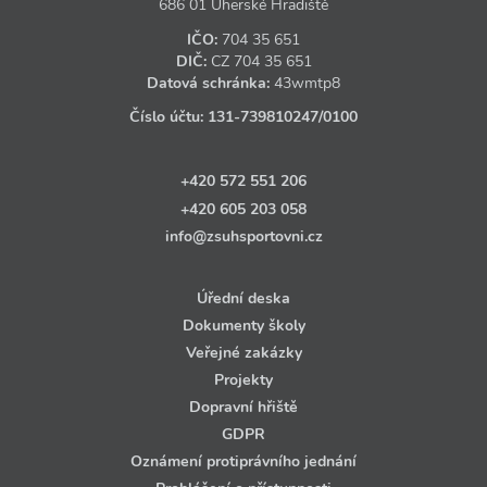
686 01 Uherské Hradiště
IČO:
704 35 651
DIČ:
CZ
704 35 651
Datová schránka:
43wmtp8
Číslo účtu:
131‑739810247
/0100
+420 572 551 206
+420 605 203 058
info@zsuhsportovni.cz
Úřední deska
Dokumenty školy
Veřejné zakázky
Projekty
Dopravní hřiště
GDPR
Oznámení protiprávního jednání