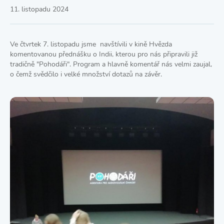
11. listopadu 2024
Ve čtvrtek 7. listopadu jsme navštívili v kině Hvězda
komentovanou přednášku o Indii, kterou pro nás připravili již
tradičně "Pohodáři". Program a hlavně komentář nás velmi zaujal,
o čemž svědčilo i velké množství dotazů na závěr.