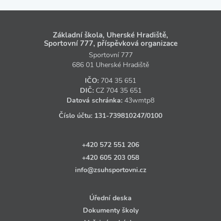
Základní škola, Uherské Hradiště,
Sportovní 777, příspěvková organizace
Sportovní 777
686 01 Uherské Hradiště
IČO:
704 35 651
DIČ:
CZ
704 35 651
Datová schránka:
43wmtp8
Číslo účtu:
131‑739810247
/0100
+420 572 551 206
+420 605 203 058
info@zsuhsportovni.cz
Úřední deska
Dokumenty školy