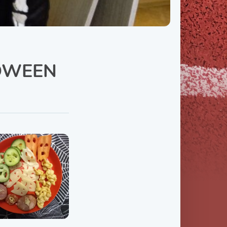
Třída IX. B
Třída IX. C
LOWEEN