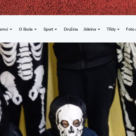
emci
O škole
Sport
Družina
Jídelna
Třídy
Foto 
. třída
Základní informace
Lyžařské kurzy
Základní informace
Třída I. A
Fot
portovní třídy
Organizace školního roku
Rekordy školy v tělesné
Vnitřní řád školní jídelny
Třída II. A
Vi
výchově
esportovní třídy
Výuka a učební plán
Třída III. A
Spolupráce se sportovními
kluby
Zájmové kroužky
Třída IV. A
Školní sportovní klub
Školní poradenské
Třída V. A
pracoviště
Tělesná výchova a sport
Třída VI. A
Školní psycholožka
Třída VII. A
Školská rada
Třída VIII. A