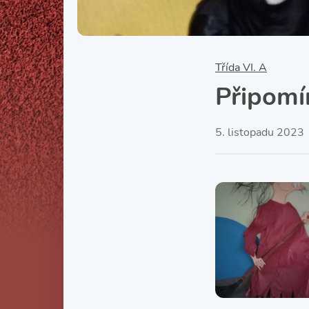
Třída VI. A
Připom
5. listopadu 2023