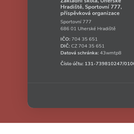
Základní škola, Uherské
Hradiště, Sportovní 777,
příspěvková organizace
Sportovní 777
686 01 Uherské Hradiště
IČO:
704 35 651
DIČ:
CZ
704 35 651
Datová schránka:
43wmtp8
Číslo účtu:
131‑739810247
/010