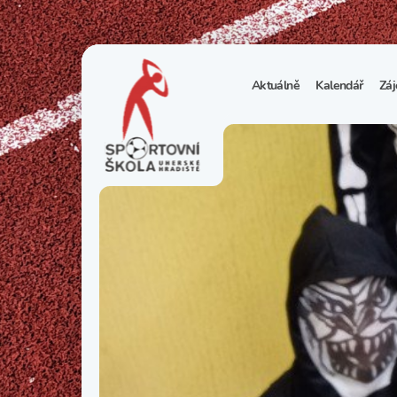
Aktuálně
Kalendář
Záj
1
S
N