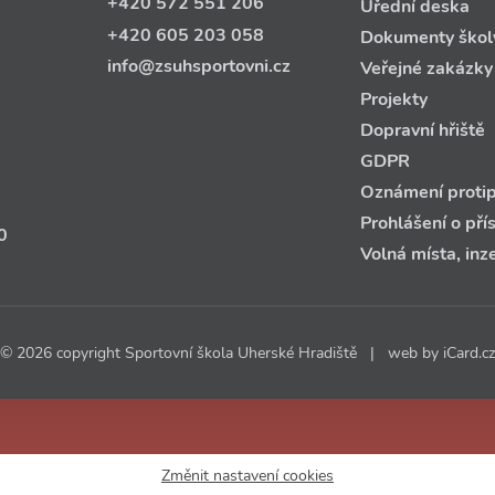
+420 572 551 206
Úřední deska
+420 605 203 058
Dokumenty škol
info@zsuhsportovni.cz
Veřejné zakázky
Projekty
Dopravní hřiště
GDPR
Oznámení protip
Prohlášení o pří
0
Volná místa, inz
© 2026 copyright Sportovní škola Uherské Hradiště | web by
iCard.cz
Změnit nastavení cookies