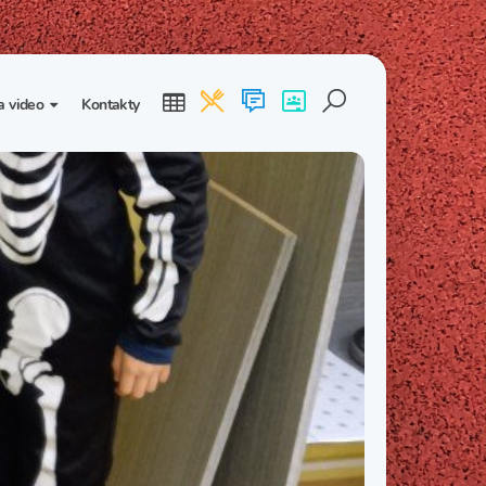
a video
Kontakty
ogalerie
Třída I. B
Třída I. C
dea
Třída II. B
Třída II. C
Třída III. B
Třída III. C
Třída IV. B
Třída IV. C
Třída V. B
Třída V. C
Třída VI. B
Třída VI. C
Třída VII. B
Třída VII. C
Třída VIII. B
Třída VIII. C