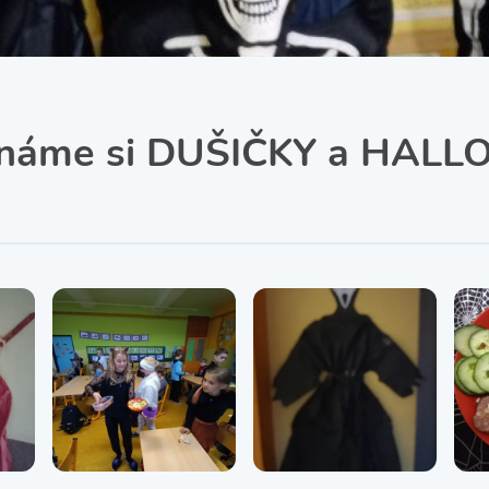
SRPŠ – Spolek rodičů a
přátel školy
Třída IX. A
Historie školy
ínáme si DUŠIČKY a HAL