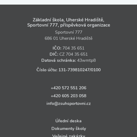
Základní škola, Uherské Hradiště,
Sportovní 777, příspěvková organizace
Sportovní 777
686 01 Uherské Hradiště
IČO:
704 35 651
DIČ:
CZ
704 35 651
Datová schránka:
43wmtp8
Číslo účtu:
131‑739810247
/0100
+420 572 551 206
+420 605 203 058
info@zsuhsportovni.cz
Úřední deska
Dokumenty školy
Veřejné zakázky