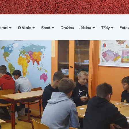
emci
O škole
Sport
Družina
Jídelna
Třídy
Foto 
. třída
Základní informace
Lyžařské kurzy
Základní informace
Třída I. A
Fot
portovní třídy
Organizace školního roku
Rekordy školy v tělesné
Vnitřní řád školní jídelny
Třída II. A
Vi
výchově
esportovní třídy
Výuka a učební plán
Třída III. A
Spolupráce se sportovními
kluby
Zájmové kroužky
Třída IV. A
Školní sportovní klub
Školní poradenské
Třída V. A
pracoviště
Tělesná výchova a sport
Třída VI. A
Školní psycholožka
Třída VII. A
Školská rada
Třída VIII. A