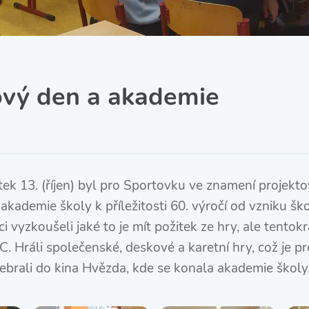
SRPŠ – Spolek rodičů a
přátel školy
Třída IX. A
Historie školy
ový den a akademie
ek 13. (říjen) byl pro Sportovku ve znamení projekt
akademie školy k příležitosti 60. výročí od vzniku š
i vyzkoušeli jaké to je mít požitek ze hry, ale tentok
C. Hráli společenské, deskové a karetní hry, což je pr
ebrali do kina Hvězda, kde se konala akademie školy