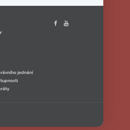
y
rávního jednání
stupnosti
eráty