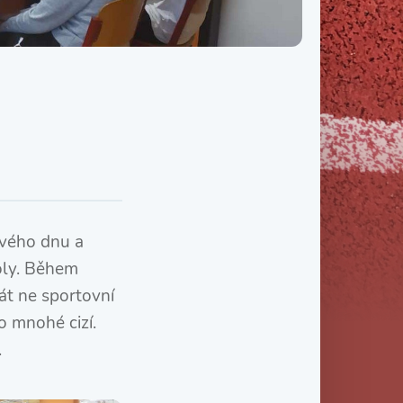
Třída IX. B
Třída IX. C
ového dnu a
koly. Během
rát ne sportovní
o mnohé cizí.
.