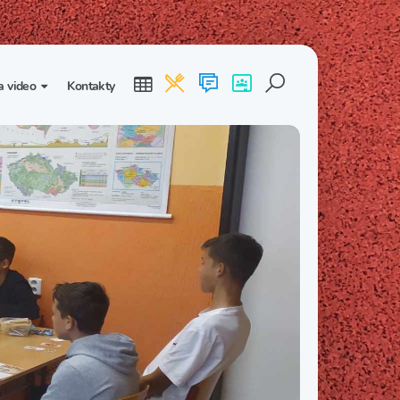
a video
Kontakty
ogalerie
Třída I. B
Třída I. C
dea
Třída II. B
Třída II. C
Třída III. B
Třída III. C
Třída IV. B
Třída IV. C
Třída V. B
Třída V. C
Třída VI. B
Třída VI. C
Třída VII. B
Třída VII. C
Třída VIII. B
Třída VIII. C