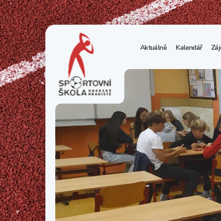
Aktuálně
Kalendář
Záj
1
S
N