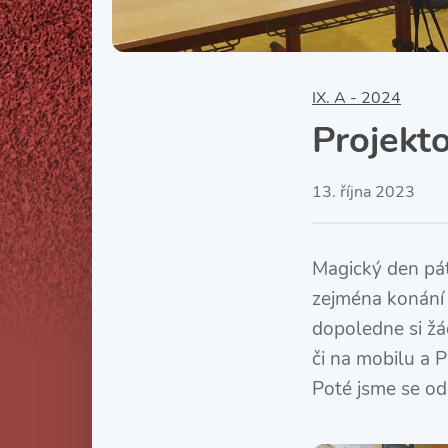
IX. A - 2024
Projekt
13. října 2023
Magický den pát
zejména konání 
dopoledne si žác
či na mobilu a P
Poté jsme se od