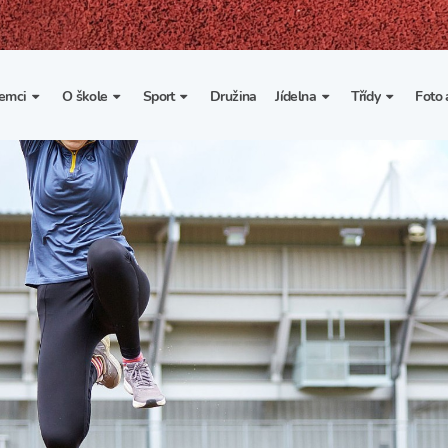
emci
O škole
Sport
Družina
Jídelna
Třídy
Foto 
. třída
Základní informace
Lyžařské kurzy
Základní informace
Třída I. A
Fot
portovní třídy
Organizace školního roku
Rekordy školy v tělesné
Vnitřní řád školní jídelny
Třída II. A
Vi
výchově
esportovní třídy
Výuka a učební plán
Třída III. A
Spolupráce se sportovními
kluby
Zájmové kroužky
Třída IV. A
Školní sportovní klub
Školní poradenské
Třída V. A
pracoviště
Tělesná výchova a sport
Třída VI. A
Školní psycholožka
Třída VII. A
Školská rada
Třída VIII. A