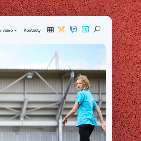
a video
Kontakty
ogalerie
Třída I. B
Třída I. C
dea
Třída II. B
Třída II. C
Třída III. B
Třída III. C
Třída IV. B
Třída IV. C
Třída V. B
Třída V. C
Třída VI. B
Třída VI. C
Třída VII. B
Třída VII. C
Třída VIII. B
Třída VIII. C