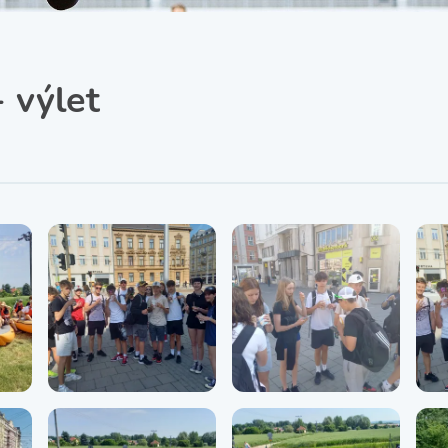
SRPŠ – Spolek rodičů a
přátel školy
Třída IX. A
Historie školy
 výlet