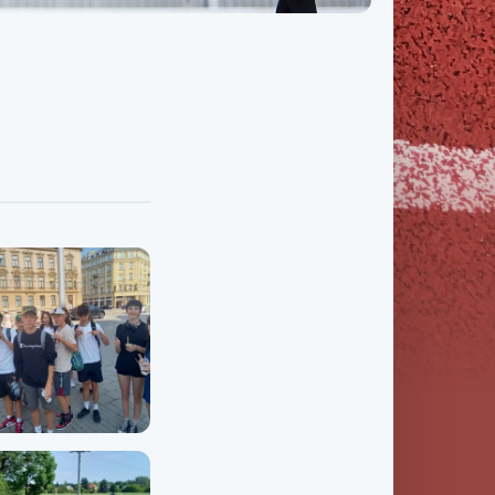
Třída IX. B
Třída IX. C