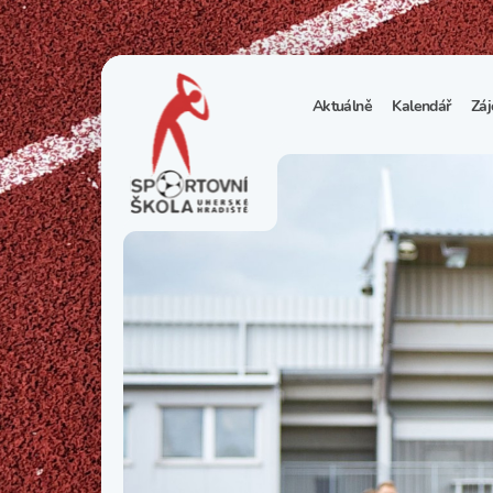
Aktuálně
Kalendář
Záj
1
S
N