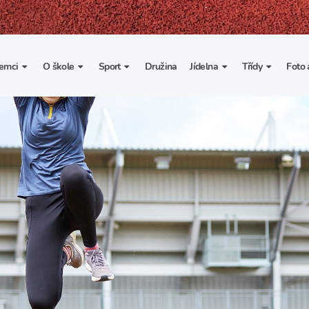
emci
O škole
Sport
Družina
Jídelna
Třídy
Foto 
. třída
Základní informace
Lyžařské kurzy
Základní informace
Třída I. A
Fot
portovní třídy
Organizace školního roku
Rekordy školy v tělesné
Vnitřní řád školní jídelny
Třída II. A
Vi
výchově
esportovní třídy
Výuka a učební plán
Třída III. A
Spolupráce se sportovními
kluby
Zájmové kroužky
Třída IV. A
Školní sportovní klub
Školní poradenské
Třída V. A
pracoviště
Tělesná výchova a sport
Třída VI. A
Školní psycholožka
Třída VII. A
Školská rada
Třída VIII. A