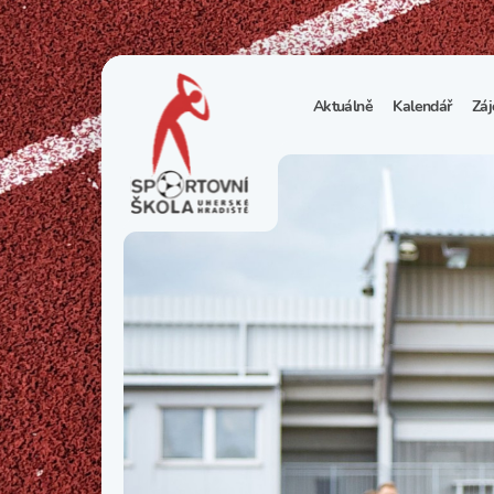
Aktuálně
Kalendář
Záj
1
S
N