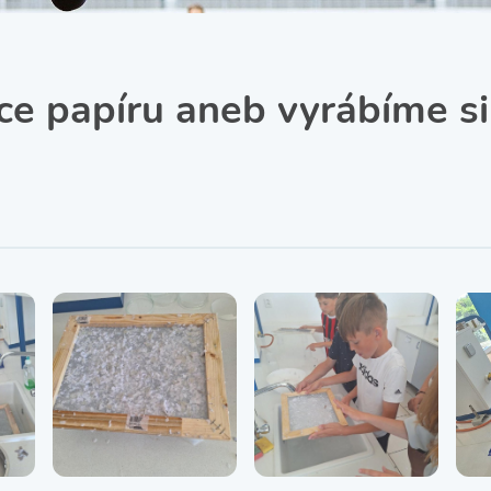
SRPŠ – Spolek rodičů a
přátel školy
Třída IX. A
Historie školy
ce papíru aneb vyrábíme si