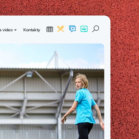
a video
Kontakty
ogalerie
Třída I. B
Třída I. C
dea
Třída II. B
Třída II. C
Třída III. B
Třída III. C
Třída IV. B
Třída IV. C
Třída V. B
Třída V. C
Třída VI. B
Třída VI. C
Třída VII. B
Třída VII. C
Třída VIII. B
Třída VIII. C