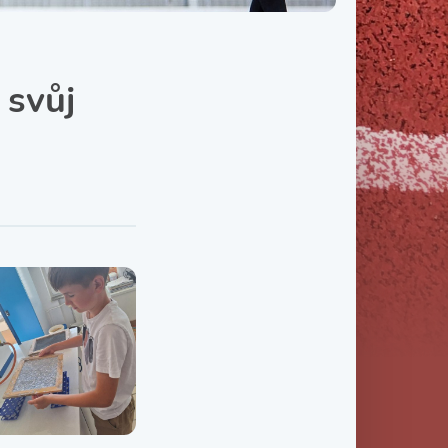
Třída IX. B
Třída IX. C
 svůj