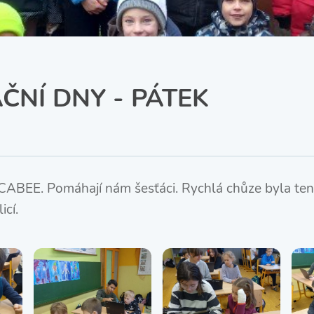
SRPŠ – Spolek rodičů a
přátel školy
Třída IX. A
Historie školy
ČNÍ DNY - PÁTEK
ABEE. Pomáhají nám šesťáci. Rychlá chůze byla ten
icí.