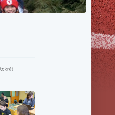
Třída IX. B
Třída IX. C
tokrát