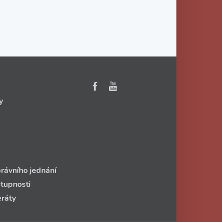
y
rávního jednání
stupnosti
eráty