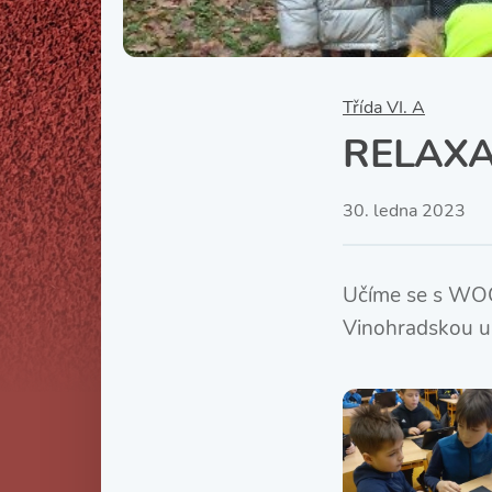
Třída VI. A
RELAXA
30. ledna 2023
Učíme se s WOC
Vinohradskou ul