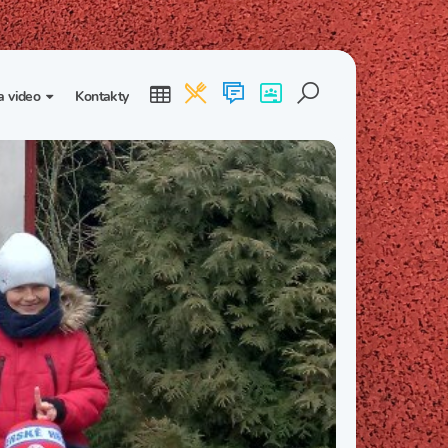
a video
Kontakty
ogalerie
Třída I. B
Třída I. C
dea
Třída II. B
Třída II. C
Třída III. B
Třída III. C
Třída IV. B
Třída IV. C
Třída V. B
Třída V. C
Třída VI. B
Třída VI. C
Třída VII. B
Třída VII. C
Třída VIII. B
Třída VIII. C