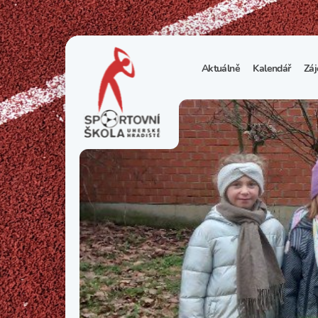
Aktuálně
Kalendář
Záj
1
S
N