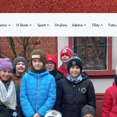
emci
O škole
Sport
Družina
Jídelna
Třídy
Foto 
. třída
Základní informace
Lyžařské kurzy
Základní informace
Třída I. A
Fot
portovní třídy
Organizace školního roku
Rekordy školy v tělesné
Vnitřní řád školní jídelny
Třída II. A
Vi
výchově
esportovní třídy
Výuka a učební plán
Třída III. A
Spolupráce se sportovními
kluby
Zájmové kroužky
Třída IV. A
Školní sportovní klub
Školní poradenské
Třída V. A
pracoviště
Tělesná výchova a sport
Třída VI. A
Školní psycholožka
Třída VII. A
Školská rada
Třída VIII. A