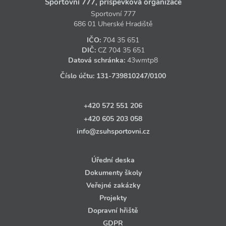
Sportovní 777, příspěvková organizace
Sportovní 777
686 01 Uherské Hradiště
IČO:
704 35 651
DIČ:
CZ
704 35 651
Datová schránka:
43wmtp8
Číslo účtu:
131‑739810247
/0100
+420 572 551 206
+420 605 203 058
info@zsuhsportovni.cz
Úřední deska
Dokumenty školy
Veřejné zakázky
Projekty
Dopravní hřiště
GDPR