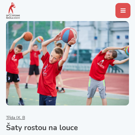
Třída IX. B
Šaty rostou na louce