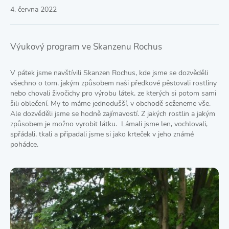
4. června 2022
Výukový program ve Skanzenu Rochus
V pátek jsme navštívili Skanzen Rochus, kde jsme se dozvěděli
všechno o tom, jakým způsobem naši předkové pěstovali rostliny
nebo chovali živočichy pro výrobu látek, ze kterých si potom sami
šili oblečení. My to máme jednodušší, v obchodě seženeme vše.
Ale dozvěděli jsme se hodně zajímavostí. Z jakých rostlin a jakým
způsobem je možno vyrobit látku. Lámali jsme len, vochlovali,
spřádali, tkali a připadali jsme si jako krteček v jeho známé
pohádce.