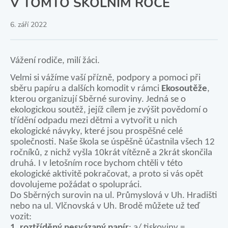
V TOMTO ŠKOLNÍM ROCE
6. září 2022
Vážení rodiče, milí žáci.
Velmi si vážíme vaší přízně, podpory a pomoci při
sběru papíru a dalších komodit v rámci
Ekosoutěže
,
kterou organizují Sběrné suroviny. Jedná se o
ekologickou soutěž, jejíž cílem je zvýšit povědomí o
třídění odpadu mezi dětmi a vytvořit u nich
ekologické návyky, které jsou prospěšné celé
společnosti. Naše škola se úspěšně účastnila všech 12
ročníků, z nichž vyšla 10krát vítězně a 2krát skončila
druhá. I v letošním roce bychom chtěli v této
ekologické aktivitě pokračovat, a proto si vás opět
dovolujeme požádat o spolupráci.
Do Sběrných surovin na ul. Průmyslová v Uh. Hradišti
nebo na ul. Vlčnovská v Uh. Brodě můžete už teď
vozit:
1. roztříděný nesvázaný papír
: a/ tiskoviny =