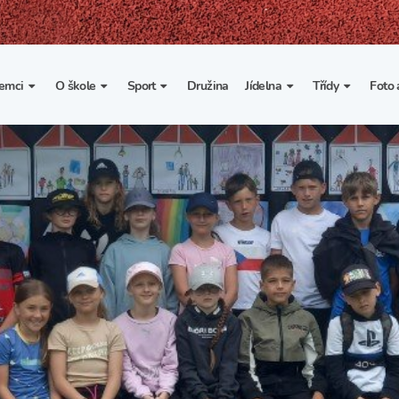
emci
O škole
Sport
Družina
Jídelna
Třídy
Foto 
. třída
Základní informace
Lyžařské kurzy
Základní informace
Třída I. A
Fot
portovní třídy
Organizace školního roku
Rekordy školy v tělesné
Vnitřní řád školní jídelny
Třída II. A
Vi
výchově
esportovní třídy
Výuka a učební plán
Třída III. A
Spolupráce se sportovními
kluby
Zájmové kroužky
Třída IV. A
Školní sportovní klub
Školní poradenské
Třída V. A
pracoviště
Tělesná výchova a sport
Třída VI. A
Školní psycholožka
Třída VII. A
Školská rada
Třída VIII. A