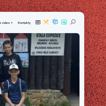
a video
Kontakty
ogalerie
Třída I. B
Třída I. C
dea
Třída II. B
Třída II. C
Třída III. B
Třída III. C
Třída IV. B
Třída IV. C
Třída V. B
Třída V. C
Třída VI. B
Třída VI. C
Třída VII. B
Třída VII. C
Třída VIII. B
Třída VIII. C