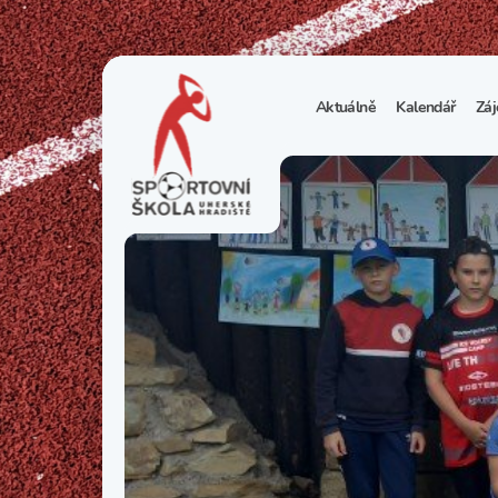
Aktuálně
Kalendář
Záj
1
S
N