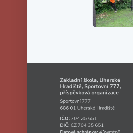
Základní škola, Uherské
Hradiště, Sportovní 777,
příspěvková organizace
Sportovní 777
686 01 Uherské Hradiště
IČO:
704 35 651
DIČ:
CZ
704 35 651
Datová schránka:
43wmtp8