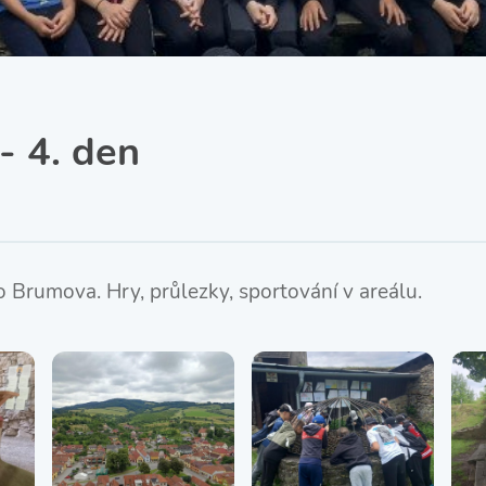
SRPŠ – Spolek rodičů a
přátel školy
Třída IX. A
Historie školy
- 4. den
o Brumova. Hry, průlezky, sportování v areálu.