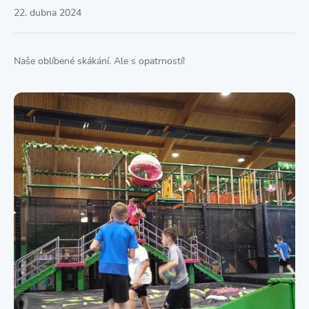
22. dubna 2024
Naše oblíbené skákání. Ale s opatrností!