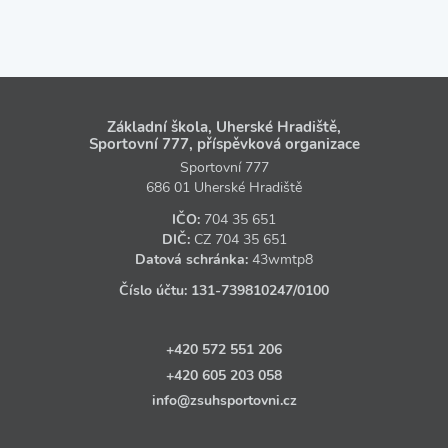
Základní škola, Uherské Hradiště,
Sportovní 777, příspěvková organizace
Sportovní 777
686 01 Uherské Hradiště
IČO:
704 35 651
DIČ:
CZ
704 35 651
Datová schránka:
43wmtp8
Číslo účtu:
131‑739810247
/0100
+420 572 551 206
+420 605 203 058
info@zsuhsportovni.cz