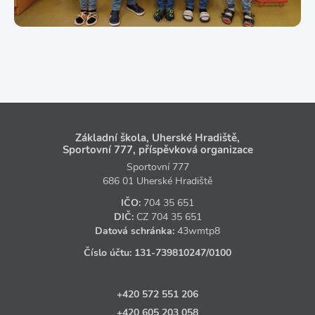
Základní škola, Uherské Hradiště,
Sportovní 777, příspěvková organizace
Sportovní 777
686 01 Uherské Hradiště
IČO:
704 35 651
DIČ:
CZ
704 35 651
Datová schránka:
43wmtp8
Číslo účtu:
131‑739810247
/0100
+420 572 551 206
+420 605 203 058