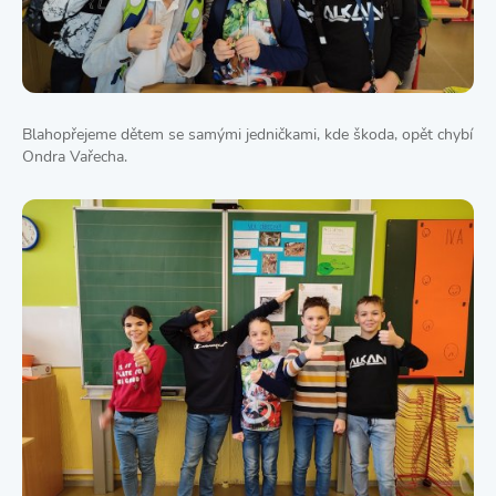
Blahopřejeme dětem se samými jedničkami, kde škoda, opět chybí
Ondra Vařecha.