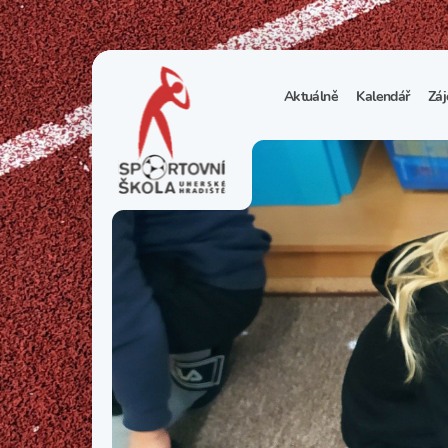
Aktuálně
Kalendář
Záj
1
S
N