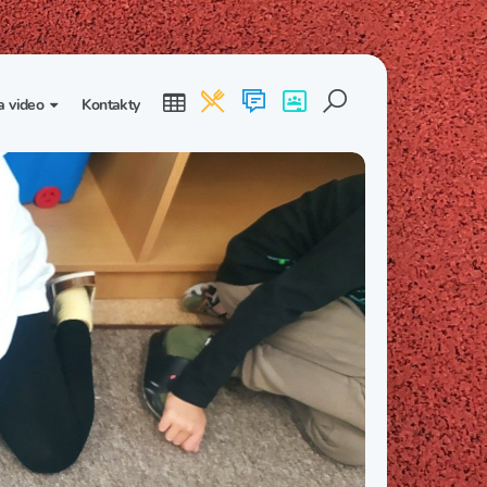
a video
Kontakty
ogalerie
Třída I. B
Třída I. C
dea
Třída II. B
Třída II. C
Třída III. B
Třída III. C
Třída IV. B
Třída IV. C
Třída V. B
Třída V. C
Třída VI. B
Třída VI. C
Třída VII. B
Třída VII. C
Třída VIII. B
Třída VIII. C