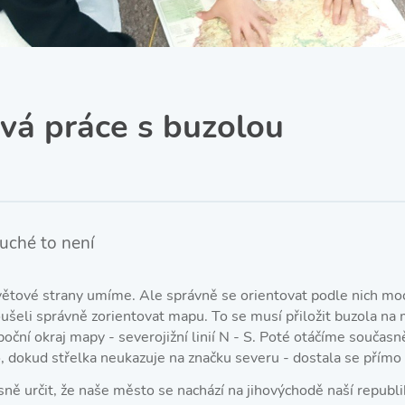
SRPŠ – Spolek rodičů a
přátel školy
Třída IX. A
Historie školy
vá práce s buzolou
uché to není
světové strany umíme. Ale správně se orientovat podle nich mo
ušeli správně zorientovat mapu. To se musí přiložit buzola na 
oční okraj mapy - severojižní linií N - S. Poté otáčíme současn
, dokud střelka neukazuje na značku severu - dostala se přímo 
ě určit, že naše město se nachází na jihovýchodě naší republi