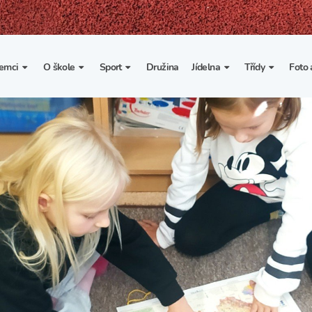
emci
O škole
Sport
Družina
Jídelna
Třídy
Foto 
. třída
Základní informace
Lyžařské kurzy
Základní informace
Třída I. A
Fot
portovní třídy
Organizace školního roku
Rekordy školy v tělesné
Vnitřní řád školní jídelny
Třída II. A
Vi
výchově
esportovní třídy
Výuka a učební plán
Třída III. A
Spolupráce se sportovními
kluby
Zájmové kroužky
Třída IV. A
Školní sportovní klub
Školní poradenské
Třída V. A
pracoviště
Tělesná výchova a sport
Třída VI. A
Školní psycholožka
Třída VII. A
Školská rada
Třída VIII. A