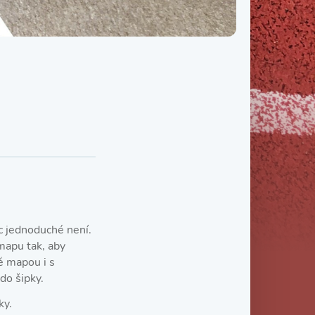
Třída IX. B
Třída IX. C
c jednoduché není.
mapu tak, aby
ě mapou i s
do šipky.
ky.