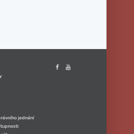
y
rávního jednání
stupnosti