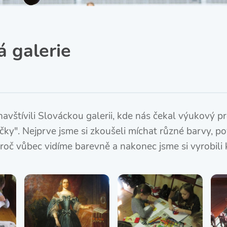
SRPŠ – Spolek rodičů a
přátel školy
Třída IX. A
Historie školy
á galerie
navštívili Slováckou galerii, kde nás čekal výukový 
ky". Nejprve jsme si zkoušeli míchat různé barvy, poví
proč vůbec vidíme barevně a nakonec jsme si vyrobili