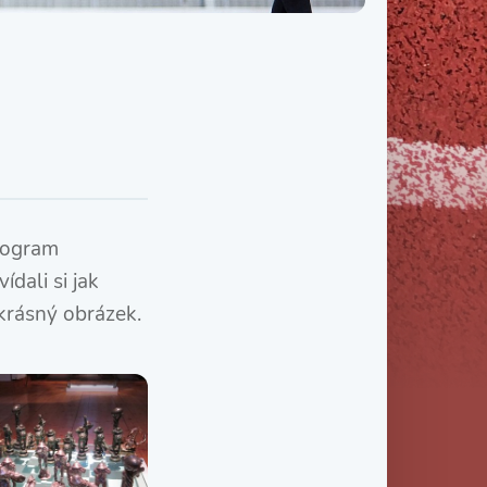
Třída IX. B
Třída IX. C
program
dali si jak
 krásný obrázek.