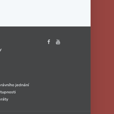
y
rávního jednání
stupnosti
eráty