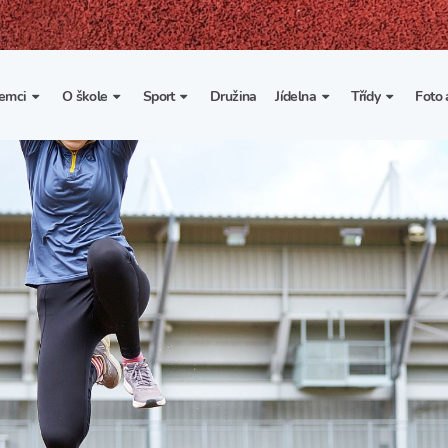
emci
O škole
Sport
Družina
Jídelna
Třídy
Foto 
. třída
Základní informace
Lyžařské kurzy
Základní informace
Třída I. A
Fot
portovní třídy
Organizace školního roku
Rekordy školy v tělesné
Vnitřní řád školní jídelny
Třída II. A
Vi
výchově
esportovní třídy
Výuka a učební plán
Třída III. A
Spolupráce se sportovními
kluby
Zájmové kroužky
Třída IV. A
Školní sportovní klub
Školní poradenské
Třída V. A
pracoviště
Tělesná výchova a sport
Třída VI. A
Školní psycholožka
Třída VII. A
Školská rada
Třída VIII. A