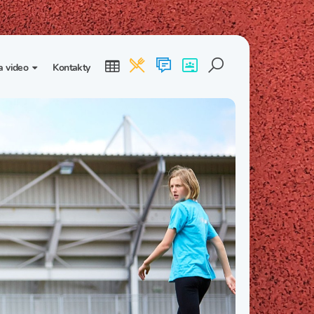
a video
Kontakty
ogalerie
Třída I. B
Třída I. C
dea
Třída II. B
Třída II. C
Třída III. B
Třída III. C
Třída IV. B
Třída IV. C
Třída V. B
Třída V. C
Třída VI. B
Třída VI. C
Třída VII. B
Třída VII. C
Třída VIII. B
Třída VIII. C