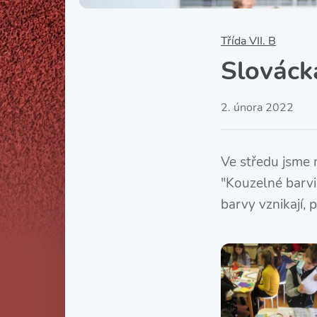
Třída VII. B
Slováck
2. února 2022
Ve středu jsme 
"Kouzelné barvič
barvy vznikají, 