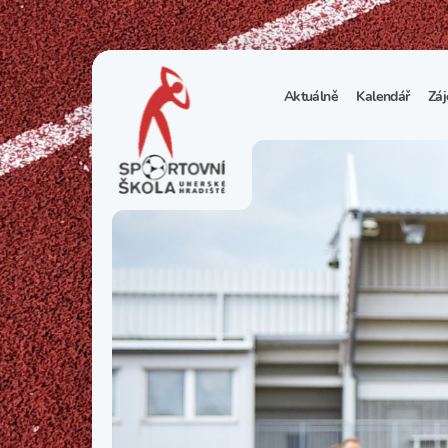
Aktuálně
Kalendář
Záj
1
S
N