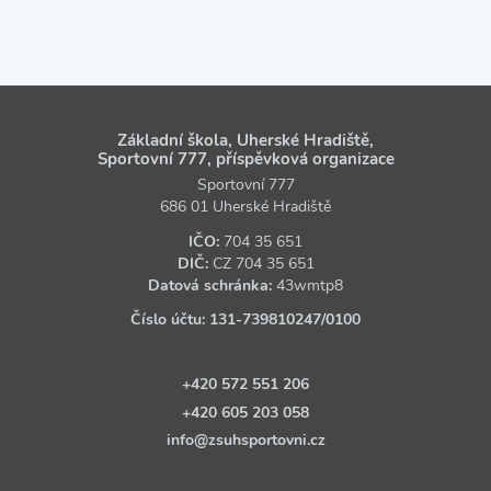
Základní škola, Uherské Hradiště,
Sportovní 777, příspěvková organizace
Sportovní 777
686 01 Uherské Hradiště
IČO:
704 35 651
DIČ:
CZ
704 35 651
Datová schránka:
43wmtp8
Číslo účtu:
131‑739810247
/0100
+420 572 551 206
+420 605 203 058
info@zsuhsportovni.cz